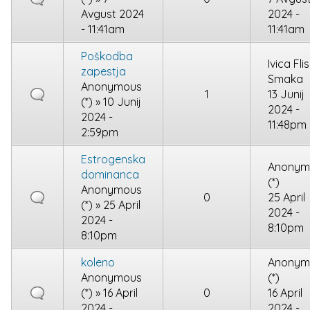
Avgust 2024
2024 -
- 11:41am
11:41am
Poškodba
Ivica Flis
zapestja
Smaka
Anonymous
1
13 Junij
(*)
» 10 Junij
2024 -
2024 -
11:48pm
2:59pm
Estrogenska
Anonym
dominanca
(*)
Anonymous
0
25 April
(*)
» 25 April
2024 -
2024 -
8:10pm
8:10pm
koleno
Anonym
Anonymous
(*)
(*)
» 16 April
0
16 April
2024 -
2024 -