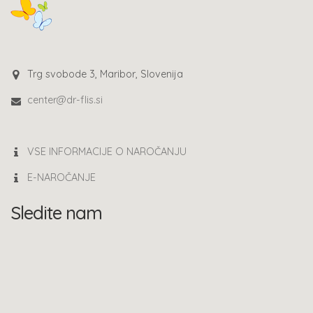
Trg svobode 3, Maribor, Slovenija
center@dr-flis.si
VSE INFORMACIJE O NAROČANJU
E-NAROČANJE
Sledite nam