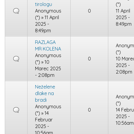
tirologu
(*)
Anonymous
0
11 April
(*)
» 11 April
2025 -
2025 -
8:49pm
8:49pm
RAZLAGA
Anonym
MR KOLENA
(*)
Anonymous
0
10 Mare
(*)
» 10
2025 -
Marec 2025
2:08pm
- 2:08pm
Neželene
dlake na
Anonym
bradi
(*)
Anonymous
0
14 Febr
(*)
» 14
2025 -
Februar
10:56am
2025 -
10:56am