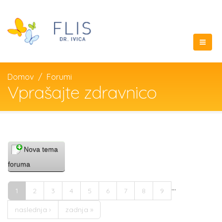
Domov
Forumi
Vprašajte zdravnico
Pages
Nova tema
foruma
…
1
2
3
4
5
6
7
8
9
naslednja ›
zadnja »