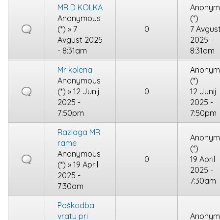
MR D KOLKA
Anonym
Anonymous
(*)
(*)
» 7
0
7 Avgus
Avgust 2025
2025 -
- 8:31am
8:31am
Mr kolena
Anonym
Anonymous
(*)
(*)
» 12 Junij
0
12 Junij
2025 -
2025 -
7:50pm
7:50pm
Razlaga MR
Anonym
rame
(*)
Anonymous
0
19 April
(*)
» 19 April
2025 -
2025 -
7:30am
7:30am
Poškodba
vratu pri
Anonym