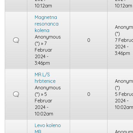
10:12am
10:12am
Magnetna
resonanca
Anonym
kolena
(*)
Anonymous
0
7 Febru
(*)
» 7
2024 -
Februar
3:46pm
2024 -
3:46pm
MR L/S
hrbtenice
Anonym
Anonymous
(*)
(*)
» 5
0
5 Febru
Februar
2024 -
2024 -
10:02a
10:02am
Levo koleno
MR
Anonym